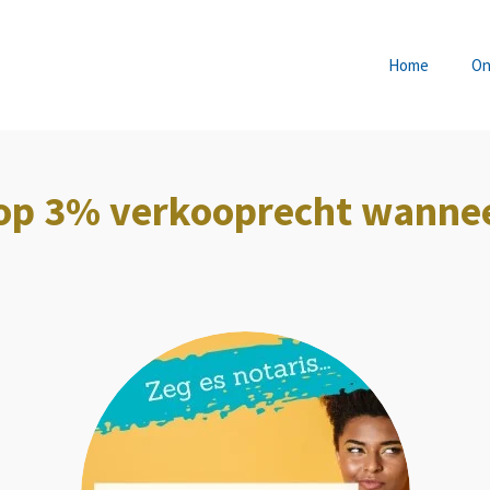
Home
On
t op 3% verkooprecht wanne