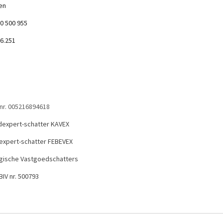
en
0 500 955
36.251
 nr. 005216894618
dexpert-schatter KAVEX
expert-schatter FEBEVEX
elgische Vastgoedschatters
IV nr. 500793