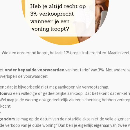
n. Wie een onroerend koopt, betaalt 12% registratierechten. Maar in vee
iet
onder bepaalde voorwaarden
van het tarief van 3%. Met andere 
 overlopen de voorwaarden:
nt dat je bijvoorbeeld niet mag aankopen via vennootschap.
ndom
via een volledige of gedeeltelijke aankoop. Dat betekent dat enkel
Wel mag je de woning ook gedeeltelijk via een schenking hebben verkre
nkocht.
.
igendom
: je mag op de datum van de notariële akte niet de volle eigena
de verkoop van je oude woning? Dan ben je eigenlijk eigenaar van twee w