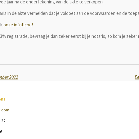
ee jaar na de ondertekening van de akte te verkopen.
taris in de akte vermelden dat je voldoet aan de voorwaarden en de toepa
jk
onze infofiche!
 3% registratie, bevraag je dan zeker eerst bij je notaris, zo kom je zeker
ember 2022
Ee
ens
l.com
5 32
6